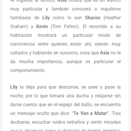
Al ingresar al recinto,
Asia
notará que es un edifico
muy particular y también conocerá a inquilinos
familiares de
Lily
como lo son
Sharon
(
Heather
Graham
) y
Kevin
(
Tom Felton
). El recorrido a su
habitación mostrará un particular modo de
convivencia entre quienes están ahí, siendo muy
callados y hablando en susurros, cosa que
Asia
no le
da mucha importancia, aunque es particular el
comportamiento.
Lily
la deja para que descanse, se asee y pase la
noche, por lo que tomará una ducha y relajarse sin
darse cuenta que en el espejo del baño, se encuentra
un mensaje oculto que dice: “
Te Van a Matar
”. Tras
ducharse, escuchar ruidos extraños y sentir miradas
que la observan, toma la decisión de dormir, mientras