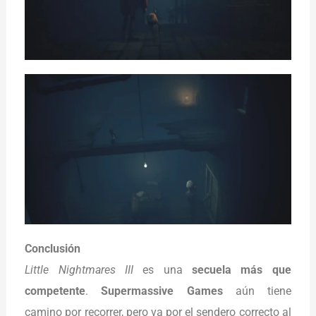
Conclusión
Little Nightmares III
es una
secuela más que
competente
.
Supermassive Games
aún tiene
camino por recorrer, pero va por el sendero correcto al