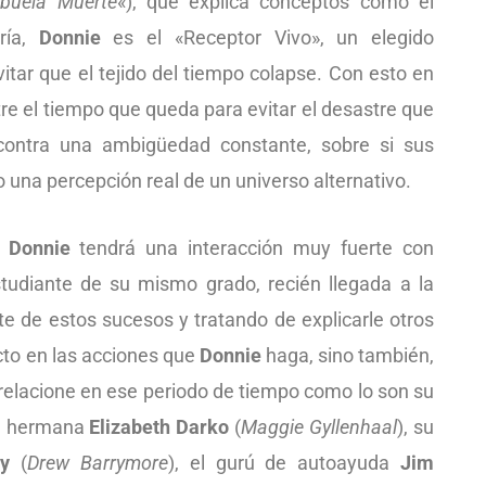
buela Muerte
«), que explica conceptos como el
ría,
Donnie
es el «Receptor Vivo», un elegido
itar que el tejido del tiempo colapse. Con esto en
re el tiempo que queda para evitar el desastre que
contra una ambigüedad constante, sobre si sus
 una percepción real de un universo alternativo.
,
Donnie
tendrá una interacción muy fuerte con
studiante de su mismo grado, recién llegada a la
e de estos sucesos y tratando de explicarle otros
to en las acciones que
Donnie
haga, sino también,
 relacione en ese periodo de tiempo como lo son su
su hermana
Elizabeth Darko
(
Maggie Gyllenhaal
), su
y
(
Drew Barrymore
), el gurú de autoayuda
Jim