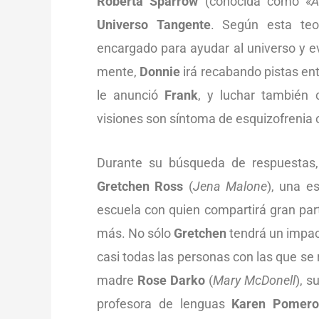
Roberta Sparrow
(conocida como «
A
Universo Tangente
. Según esta teo
encargado para ayudar al universo y ev
mente,
Donnie
irá recabando pistas ent
le anunció
Frank
, y luchar también 
visiones son síntoma de esquizofrenia o
Durante su búsqueda de respuestas
Gretchen Ross
(
Jena Malone
), una e
escuela con quien compartirá gran part
más. No sólo
Gretchen
tendrá un impac
casi todas las personas con las que se
madre
Rose Darko
(
Mary McDonell
), 
profesora de lenguas
Karen Pomero