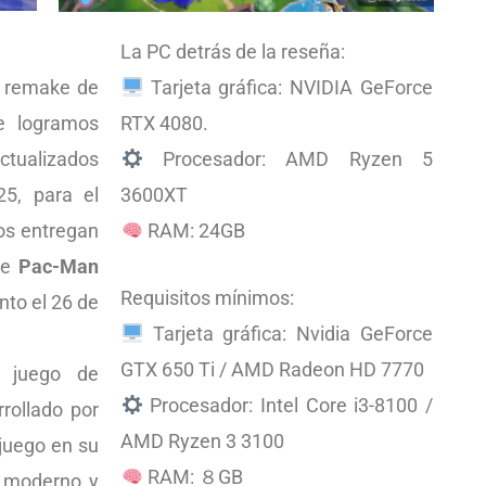
La PC detrás de la reseña:
l remake de
Tarjeta gráfica: NVIDIA GeForce
e logramos
RTX 4080.
actualizados
Procesador: AMD Ryzen 5
5, para el
3600XT
os entregan
RAM: 24GB
re
Pac-Man
Requisitos mínimos:
nto el 26 de
Tarjeta gráfica: Nvidia GeForce
GTX 650 Ti / AMD Radeon HD 7770
 juego de
Procesador: Intel Core i3-8100 /
rollado por
AMD Ryzen 3 3100
 juego en su
RAM: ８GB
s moderno y